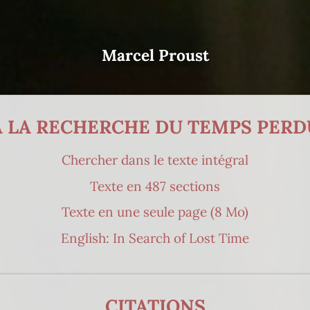
Marcel Proust
A LA RECHERCHE DU TEMPS PERD
Chercher dans le texte intégral
Texte en 487 sections
Texte en une seule page (8 Mo)
English: In Search of Lost Time
CITATIONS