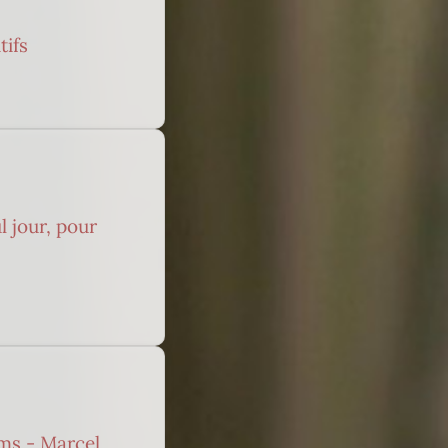
tifs
l jour, pour
ms - Marcel